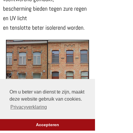
bescherming bieden tegen zure regen
en UV licht
en tenslotte beter isolerend worden.
Om u beter van dienst te zijn, maakt
deze website gebruik van cookies.
Privacyverklaring
Onze werkwijze is als volgt:
Accepteren
Voorafgaand plannen we met de