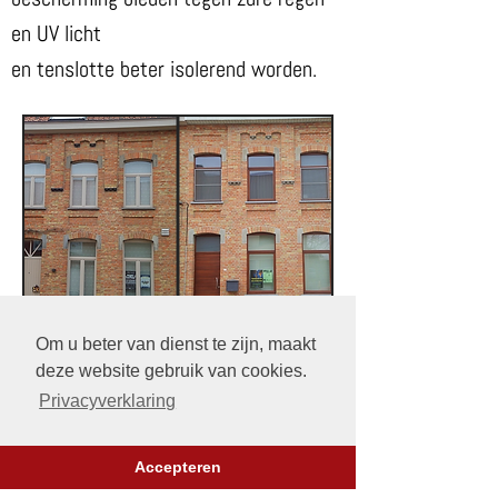
en UV licht
en tenslotte beter isolerend worden.
Om u beter van dienst te zijn, maakt
deze website gebruik van cookies.
Privacyverklaring
Onze werkwijze is als volgt:
Voorafgaand plannen we met de
Accepteren
opdrachtgever een
werfbezoek.