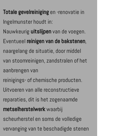
Totale gevelreiniging
en -renovatie in
Ingelmunster houdt in:
Nauwkeurig
uitslijpen
van de voegen.
Eventueel
reinigen van de bakstenen
,
naargelang de situatie, door middel
van stoomreinigen, zandstralen of het
aanbrengen van
reinigings- of chemische producten.
Uitvoeren van alle reconstructieve
reparaties, dit is het zogenaamde
metselherstelwerk
waarbij
scheurherstel en soms de volledige
vervanging van te beschadigde stenen