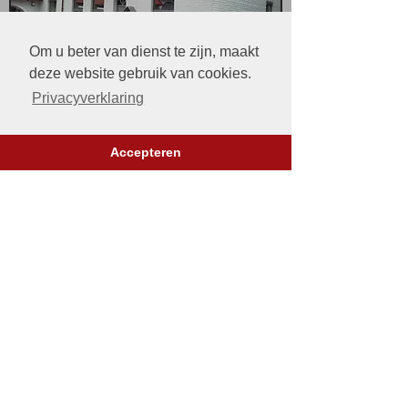
Om u beter van dienst te zijn, maakt
deze website gebruik van cookies.
Privacyverklaring
Onze troeven
: we werken volgens
plan, snel en efficiënt, desnoods
Accepteren
met verschillende ploegen.