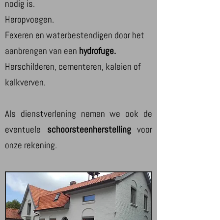
nodig is.
Heropvoegen.
Fexeren en waterbestendigen door het
aanbrengen van een
hydrofuge.
Herschilderen, cementeren, kaleien of
kalkverven.
Als dienstverlening nemen we ook de
eventuele
schoorsteenherstelling
voor
onze rekening.