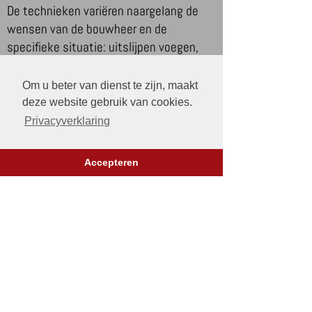
De technieken variëren naargelang de
wensen van de bouwheer en de
specifieke situatie: uitslijpen voegen,
metsel herstelwerk, stoomreinigen,
nevelstralen, zandstralen, impregneren.
Om u beter van dienst te zijn, maakt
Kortom: gevelrenovaties en
totale
deze website gebruik van cookies.
gevelrenovaties
kunt u aan ons
Privacyverklaring
toevertrouwen.
Accepteren