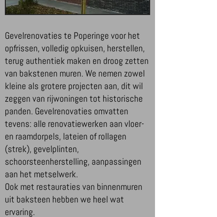
Gevelrenovaties te Poperinge voor het
opfrissen, volledig opkuisen, herstellen,
terug authentiek maken en droog zetten
van bakstenen muren. We nemen zowel
kleine als grotere projecten aan, dit wil
zeggen van rijwoningen tot historische
panden. Gevelrenovaties omvatten
tevens: alle renovatiewerken aan vloer-
en raamdorpels, lateien of rollagen
(strek), gevelplinten,
schoorsteenherstelling, aanpassingen
aan het metselwerk.
Ook met restauraties van binnenmuren
uit baksteen hebben we heel wat
ervaring.