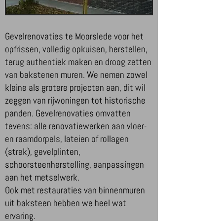
Gevelrenovaties te Moorslede voor het
opfrissen, volledig opkuisen, herstellen,
terug authentiek maken en droog zetten
van bakstenen muren. We nemen zowel
kleine als grotere projecten aan, dit wil
zeggen van rijwoningen tot historische
panden. Gevelrenovaties omvatten
tevens: alle renovatiewerken aan vloer-
en raamdorpels, lateien of rollagen
(strek), gevelplinten,
schoorsteenherstelling, aanpassingen
aan het metselwerk.
Ook met restauraties van binnenmuren
uit baksteen hebben we heel wat
ervaring.