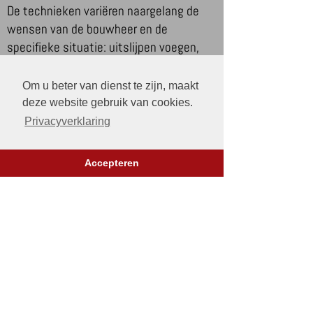
De technieken variëren naargelang de
wensen van de bouwheer en de
specifieke situatie: uitslijpen voegen,
metsel herstelwerk, stoomreinigen,
nevelstralen, zandstralen, impregneren.
Om u beter van dienst te zijn, maakt
Kortom: gevelrenovaties en
totale
deze website gebruik van cookies.
gevelrenovaties
kunt u aan ons
Privacyverklaring
toevertrouwen.
Accepteren