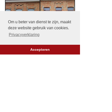
Om u beter van dienst te zijn, maakt
deze website gebruik van cookies.
Privacyverklaring
Accepteren
Onze werkwijze is als volgt:
Voorafgaand plannen we met de
opdrachtgever een
werfbezoek.
We maken doorgaans binnen de week
een gedetailleerde
offerte
in functie
van het type opdracht, de vierkante