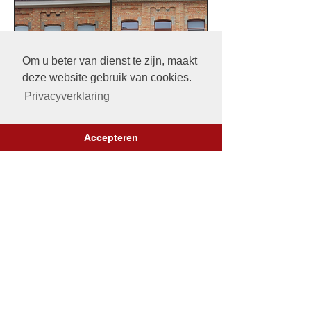
Om u beter van dienst te zijn, maakt
deze website gebruik van cookies.
Privacyverklaring
Accepteren
Onze werkwijze is als volgt:
Voorafgaand plannen we met de
opdrachtgever een
werfbezoek.
We maken doorgaans binnen de week
een gedetailleerde
offerte
in functie
van het type opdracht, de vierkante