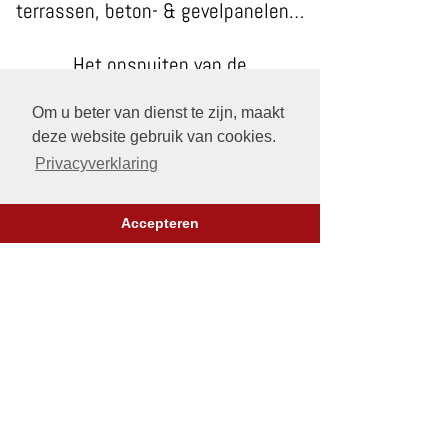
terrassen, beton- & gevelpanelen…
Het opspuiten van de
tussenliggende voegen met
Om u beter van dienst te zijn, maakt
elastische kit gebeurt best in de
deze website gebruik van cookies.
bijpassende kleur.
Privacyverklaring
We werken voor elastische voegen
in Kortrijk enkel met de betrouwbare
Accepteren
siliconen van het merk "
Parasilico
".