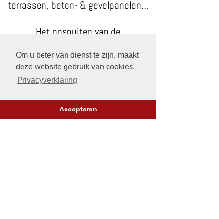
terrassen, beton- & gevelpanelen…
Het opspuiten van de
tussenliggende voegen met
Om u beter van dienst te zijn, maakt
elastische kit gebeurt best in de
deze website gebruik van cookies.
bijpassende kleur.
Privacyverklaring
We werken voor elastische voegen
in Komen enkel met de betrouwbare
Accepteren
siliconen van het merk "
Parasilico
".