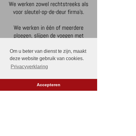
We werken zowel rechtstreeks als
voor sleutel-op-de-deur firma's.
We werken in één of meerdere
ploegen, slijpen de voegen met
precisie zonder de stenen te
beschadigen en bieden
10 jaar
Om u beter van dienst te zijn, maakt
garantie
.
deze website gebruik van cookies.
Privacyverklaring
Heropvoegen van gevels geeft uw
woning of gebouw een
serieuze
Accepteren
meerwaarde
op esthetisch,
financieel, energetisch en
vochtwerend vlak.