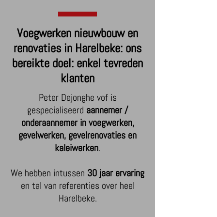
Voegwerken nieuwbouw en
renovaties in Harelbeke: ons
bereikte doel: enkel tevreden
klanten
Peter Dejonghe vof is
gespecialiseerd
aannemer /
onderaannemer in voegwerken,
gevelwerken, gevelrenovaties en
kaleiwerken
.
We hebben intussen
30 jaar ervaring
en tal van referenties over heel
Harelbeke.