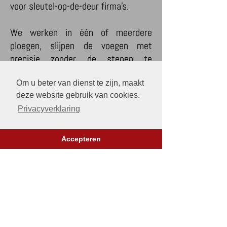
voor sleutel-op-de-deur firma's.
We werken in één of meerdere
ploegen, slijpen de voegen met
precisie zonder de stenen te
beschadigen en bieden
10 jaar
garantie
.
Om u beter van dienst te zijn, maakt
deze website gebruik van cookies.
Privacyverklaring
Heropvoegen van gevels geeft uw
woning of gebouw een
serieuze
meerwaarde
op esthetisch,
Accepteren
financieel, energetisch en
vochtwerend vlak.