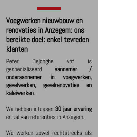
Voegwerken nieuwbouw en
renovaties in Anzegem: ons
bereikte doel: enkel tevreden
klanten
Peter Dejonghe vof is
gespecialiseerd
aannemer /
onderaannemer in voegwerken,
gevelwerken, gevelrenovaties en
kaleiwerken
.
We hebben intussen
30 jaar ervaring
en tal van referenties in Anzegem.
We werken zowel rechtstreeks als